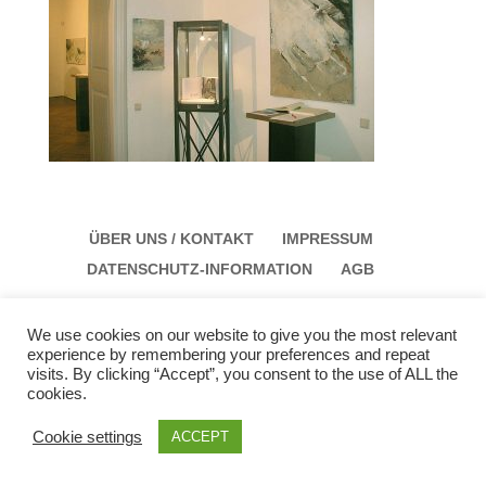
ÜBER UNS / KONTAKT
IMPRESSUM
DATENSCHUTZ-INFORMATION
AGB
We use cookies on our website to give you the most relevant
experience by remembering your preferences and repeat
Galerie Schloss Parz Kunstzentrum OG
visits. By clicking “Accept”, you consent to the use of ALL the
cookies.
Öffungszeiten: Sonntag: 14:00 bis 17:00 Montag:
12:00 bis 15:00
Cookie settings
ACCEPT