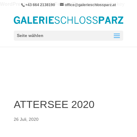
WordPress-Datenbank-Fehler:
[Duplicate entry '' for key
+43 664 2138190
office@galerieschlossparz.at
'wpie_blc_links.url_hash']
ALTER TABLE `wpie_blc_links` ADD UNIQUE KEY
`url_hash` (`url_hash`)
Seite wählen
ATTERSEE 2020
26 Juli, 2020