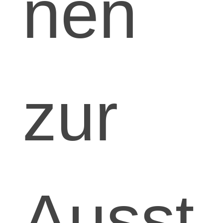
nen
zur
Ausst