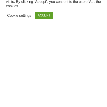
urro
visits. By clicking “Accept”, you consent to the use of ALL the
cookies.
Cookie settings
ACCEPT
Antonio Tamburro, geboren 1948 in Isernia, Italien,
ist ein international anerkannter Künstler, der für
seine expressiven und dynamischen Gemälde
bekannt ist. Er studierte an der Accademia di Belle
Arti in Rom und hat seitdem eine beeindruckende
Karriere aufgebaut, die ihn zu einem der
bedeutendsten zeitgenössischen Maler Italiens
gemacht hat.
Tamburros Werke fangen das pulsierende Leben
der Stadt ein. Mit lebendigen Farben und
energetischen Pinselstrichen gelingt es ihm, die