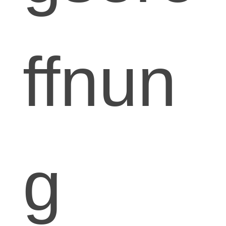
ffnun
g