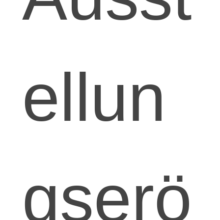
ellun
gserö