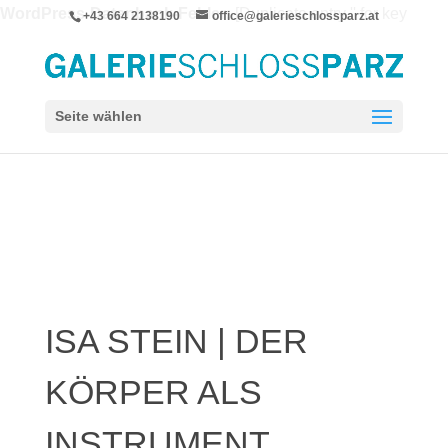
WordPress-Datenbank-Fehler:
[Duplicate entry '' for key
+43 664 2138190
office@galerieschlossparz.at
'wpie_blc_links.url_hash']
ALTER TABLE `wpie_blc_links` ADD UNIQUE KEY
`url_hash` (`url_hash`)
Seite wählen
ISA STEIN | DER
KÖRPER ALS
INSTRUMENT