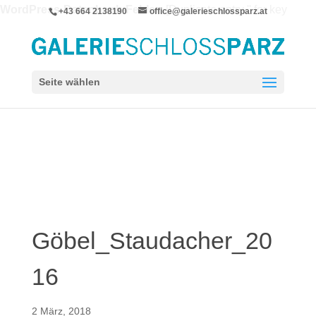
WordPress-Datenbank-Fehler:
[Duplicate entry '' for key
+43 664 2138190
office@galerieschlossparz.at
'wpie_blc_links.url_hash']
ALTER TABLE `wpie_blc_links` ADD UNIQUE KEY
`url_hash` (`url_hash`)
Seite wählen
Göbel_Staudacher_20
16
2 März, 2018