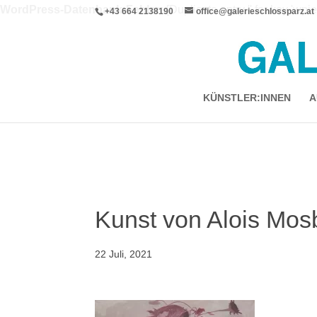
WordPress-Datenbank-Fehler:
[Duplicate entry '' for key 'wpi
+43 664 2138190
office@galerieschlossparz.at
ALTER TABLE `wpie_blc_links` ADD UNIQUE KEY 
KÜNSTLER:INNEN
A
Kunst von Alois Mos
22 Juli, 2021