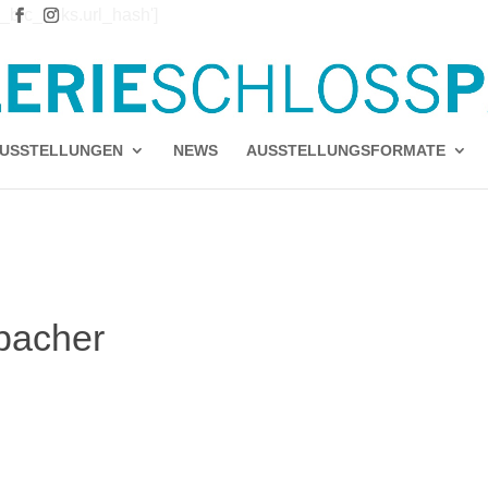
e_blc_links.url_hash']
`url_hash` (`url_hash`)
USSTELLUNGEN
NEWS
AUSSTELLUNGSFORMATE
bacher