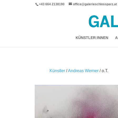
+43 664 2138190
office@galerieschlossparz.at
KÜNSTLER:INNEN
A
Künstler
/
Andreas Werner
/ o.T.