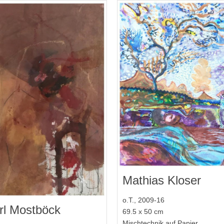
Mathias Kloser
o.T., 2009-16
rl Mostböck
69.5 x 50 cm
Mischtechnik auf Papier