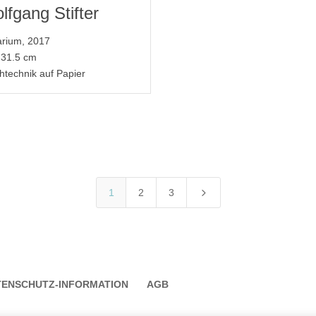
lfgang Stifter
rium, 2017
 31.5 cm
htechnik auf Papier
5
1
2
3
TENSCHUTZ-INFORMATION
AGB