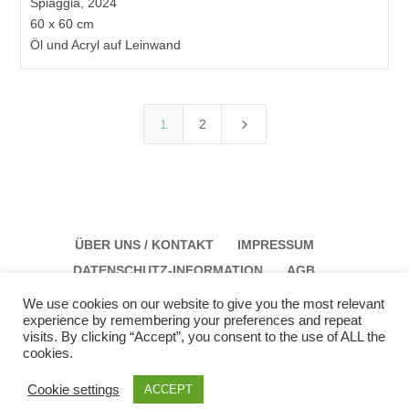
Spiaggia, 2024
60 x 60 cm
Öl und Acryl auf Leinwand
5
1
2
ÜBER UNS / KONTAKT
IMPRESSUM
DATENSCHUTZ-INFORMATION
AGB
We use cookies on our website to give you the most relevant
experience by remembering your preferences and repeat
visits. By clicking “Accept”, you consent to the use of ALL the
cookies.
Galerie Schloss Parz Kunstzentrum OG
Öffungszeiten: Sonntag: 14:00 bis 17:00 Montag:
Cookie settings
ACCEPT
12:00 bis 15:00