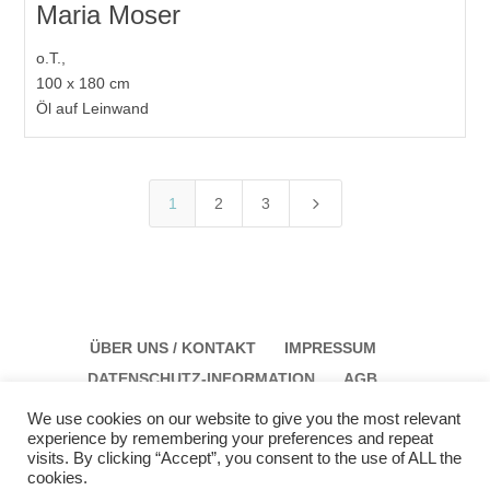
Maria Moser
o.T.,
100 x 180 cm
Öl auf Leinwand
5
1
2
3
ÜBER UNS / KONTAKT
IMPRESSUM
DATENSCHUTZ-INFORMATION
AGB
We use cookies on our website to give you the most relevant
experience by remembering your preferences and repeat
visits. By clicking “Accept”, you consent to the use of ALL the
cookies.
Galerie Schloss Parz Kunstzentrum OG