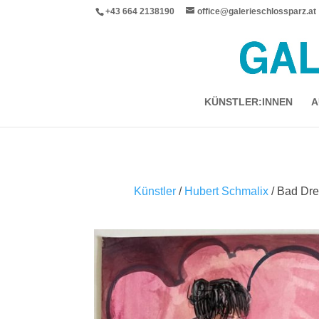
+43 664 2138190
office@galerieschlossparz.at
KÜNSTLER:INNEN
A
Künstler
/
Hubert Schmalix
/ Bad Dr