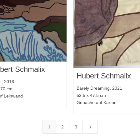
bert Schmalix
Hubert Schmalix
, 2016
Barely Dreaming, 2021
 70 cm
62.5 x 47.5 cm
uf Leinwand
Gouache auf Karton
5
1
2
3