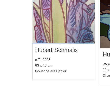
Hubert Schmalix
Hu
o.T., 2023
Wake
63 x 48 cm
90 x
Gouache auf Papier
Öl a