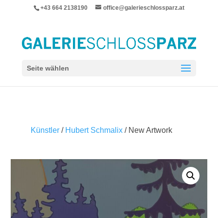
+43 664 2138190
office@galerieschlossparz.at
Seite wählen
Künstler
/
Hubert Schmalix
/ New Artwork