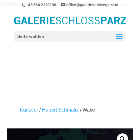
WordPress-Datenbank-Fehler:
[Duplicate entry '' for key
+43 664 2138190
office@galerieschlossparz.at
'wpie_blc_links.url_hash']
ALTER TABLE `wpie_blc_links` ADD UNIQUE KEY
`url_hash` (`url_hash`)
Seite wählen
Künstler
/
Hubert Schmalix
/ Wake