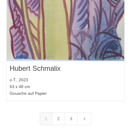
Hubert Schmalix
o.T., 2023
63 x 48 cm
Gouache auf Papier
5
1
2
3