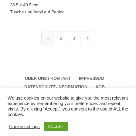
28.5 x 40.5 cm
Tusche und Acryl auf Papier
5
1
2
3
ÜBER UNS / KONTAKT
IMPRESSUM
DATENSCHUTZ-INFORMATION
AGB
We use cookies on our website to give you the most relevant
experience by remembering your preferences and repeat
visits. By clicking “Accept”, you consent to the use of ALL the
cookies.
Galerie Schloss Parz Kunstzentrum OG
Öffungszeiten: Sonntag: 14:00 bis 17:00 Montag:
Cookie settings
ACCEPT
12:00 bis 15:00