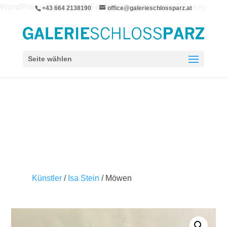
WordPress-Datenbank-Fehler:
[Duplicate entry '' for key
+43 664 2138190
office@galerieschlossparz.at
'wpie_blc_links.url_hash']
ALTER TABLE `wpie_blc_links` ADD UNIQUE KEY
`url_hash` (`url_hash`)
Seite wählen
Künstler
/
Isa Stein
/ Möwen