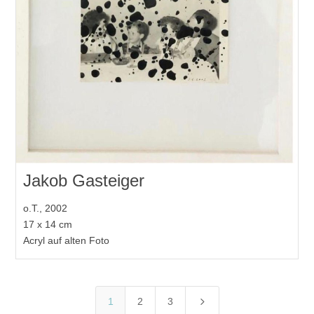
Jakob Gasteiger
o.T., 2002
17 x 14 cm
Acryl auf alten Foto
5
1
2
3