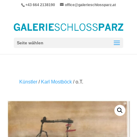
+43 664 2138190
office@galerieschlossparz.at
Seite wählen
Künstler
/
Karl Mostböck
/ o.T.