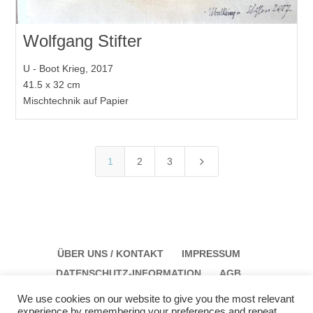
Wolfgang Stifter
U - Boot Krieg, 2017
41.5 x 32 cm
Mischtechnik auf Papier
5
1
2
3
ÜBER UNS / KONTAKT
IMPRESSUM
DATENSCHUTZ-INFORMATION
AGB
We use cookies on our website to give you the most relevant
experience by remembering your preferences and repeat