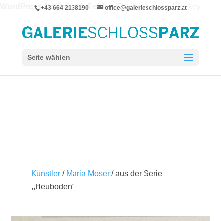
WordPress-Datenbank-Fehler:
[Duplicate entry '' for key
+43 664 2138190
office@galerieschlossparz.at
'wpie_blc_links.url_hash']
ALTER TABLE `wpie_blc_links` ADD UNIQUE KEY
`url_hash` (`url_hash`)
Seite wählen
Künstler
/
Maria Moser
/ aus der Serie
,,Heuboden“