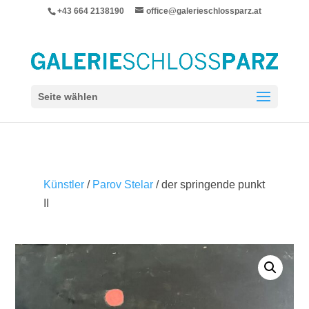
+43 664 2138190
office@galerieschlossparz.at
Seite wählen
Künstler
/
Parov Stelar
/ der springende punkt
II