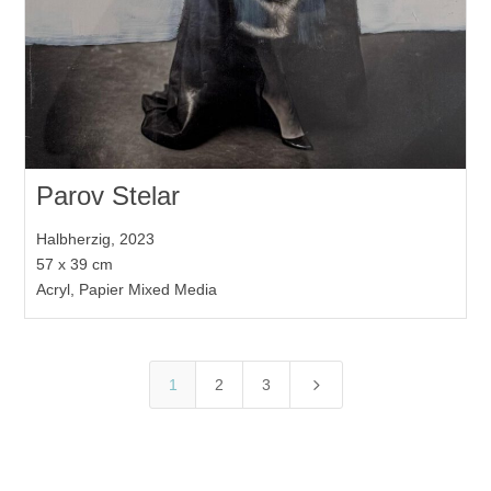
Parov Stelar
Halbherzig, 2023
57 x 39 cm
Acryl, Papier Mixed Media
5
1
2
3