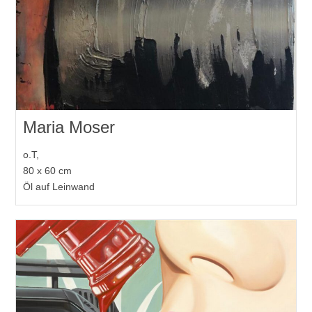
Maria Moser
o.T,
80 x 60 cm
Öl auf Leinwand