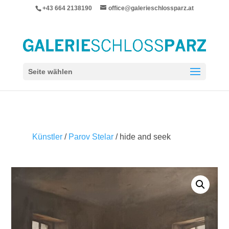
+43 664 2138190
office@galerieschlossparz.at
Seite wählen
Künstler
/
Parov Stelar
/ hide and seek