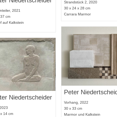
ter Niedertscheider
Strandstück 2, 2020
30 x 24 x 28 cm
teiler, 2021
Carrara Marmor
 37 cm
ef auf Kalkstein
Peter Niedertschei
ter Niedertscheider
Vorhang, 2022
 2023
30 x 33 cm
 x 14 cm
Marmor und Kalkstein