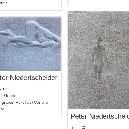
stein
ter Niedertscheider
 2019
 29.5 cm
rgravur, Relief auf Carrara
or
Peter Niedertschei
o.T., 2022