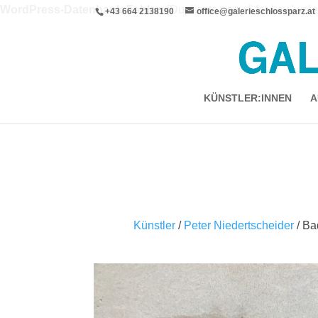
WordPress-Datenbank-Fehler:
[Duplicate entry '' for key 'wpi
+43 664 2138190
office@galerieschlossparz.at
ALTER TABLE `wpie_blc_links` ADD UNIQUE KEY 
KÜNSTLER:INNEN
A
Künstler
/
Peter Niedertscheider
/ Ba