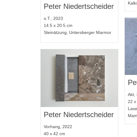
Kalk
Peter Niedertscheider
o.T., 2023
14.5 x 20.5 cm
Steinätzung, Untersberger Marmor
Pe
Akt,
22 x
Lase
Peter Niedertscheider
Mam
Vorhang, 2022
40 x 42 cm