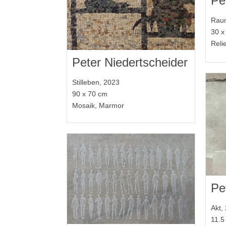
Pe
Raum
30 x
Reli
Peter Niedertscheider
Stilleben, 2023
90 x 70 cm
Mosaik, Marmor
Pe
Akt,
11.5