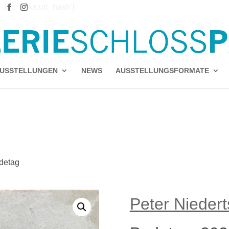
e_blc_links.url_hash']
`url_hash` (`url_hash`)
USSTELLUNGEN
NEWS
AUSSTELLUNGSFORMATE
detag
Peter Niedert