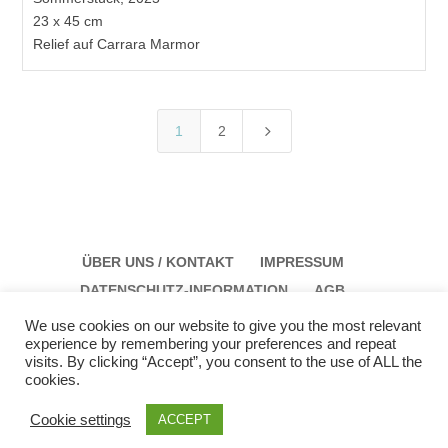
23 x 45 cm
Relief auf Carrara Marmor
5
1
2
ÜBER UNS / KONTAKT
IMPRESSUM
DATENSCHUTZ-INFORMATION
AGB
We use cookies on our website to give you the most relevant
experience by remembering your preferences and repeat
visits. By clicking “Accept”, you consent to the use of ALL the
cookies.
Galerie Schloss Parz Kunstzentrum OG
Öffungszeiten: Sonntag: 14:00 bis 17:00 Montag:
Cookie settings
ACCEPT
12:00 bis 15:00