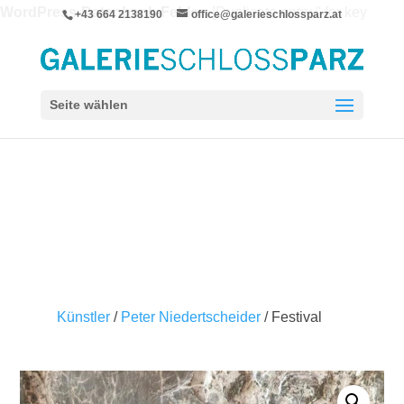
WordPress-Datenbank-Fehler:
[Duplicate entry '' for key
+43 664 2138190
office@galerieschlossparz.at
'wpie_blc_links.url_hash']
ALTER TABLE `wpie_blc_links` ADD UNIQUE KEY
`url_hash` (`url_hash`)
Seite wählen
Künstler
/
Peter Niedertscheider
/ Festival