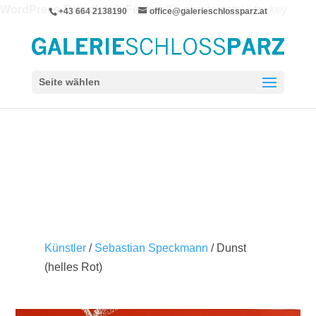
WordPress-Datenbank-Fehler:
[Duplicate entry '' for key
+43 664 2138190
office@galerieschlossparz.at
'wpie_blc_links.url_hash']
ALTER TABLE `wpie_blc_links` ADD UNIQUE KEY
`url_hash` (`url_hash`)
Seite wählen
Künstler
/
Sebastian Speckmann
/ Dunst
(helles Rot)