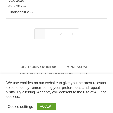
Lux, 2020
42 x 30 cm
Linolschnitt e.A.
5
1
2
3
ÜBER UNS / KONTAKT
IMPRESSUM
DATENSCHUTZ-INFORMATION
AGB
We use cookies on our website to give you the most relevant
experience by remembering your preferences and repeat
visits. By clicking “Accept”, you consent to the use of ALL the
cookies.
Galerie Schloss Parz Kunstzentrum OG
Öffungszeiten: Sonntag: 14:00 bis 17:00 Montag:
Cookie settings
ACCEPT
12:00 bis 15:00