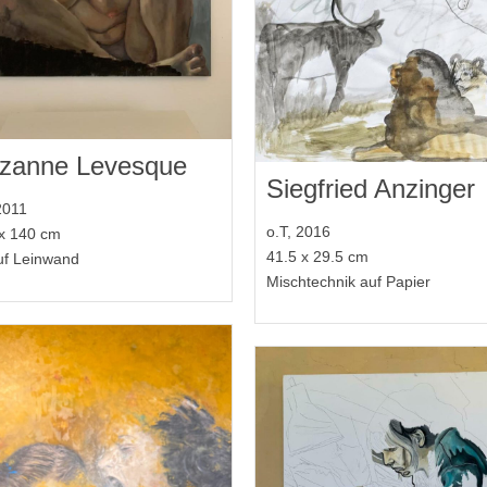
zanne Levesque
Siegfried Anzinger
2011
o.T, 2016
x 140 cm
41.5 x 29.5 cm
uf Leinwand
Mischtechnik auf Papier