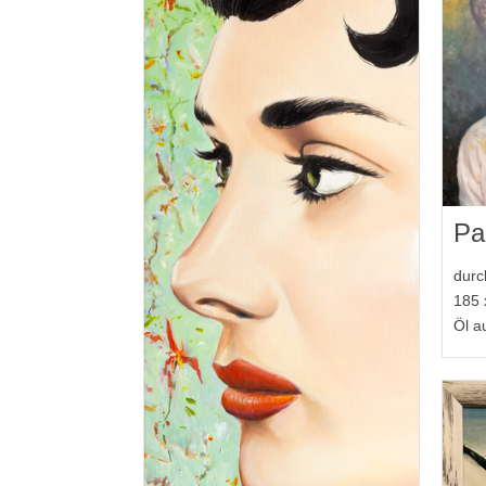
Pa
durc
185 
Öl a