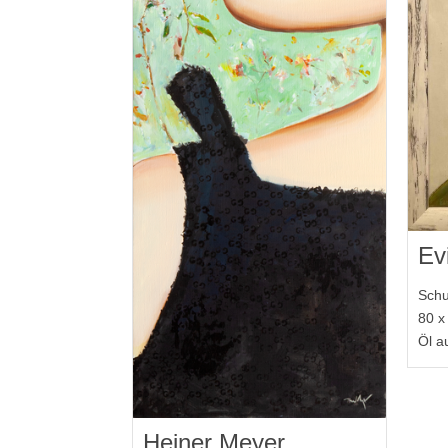
Ev
Schu
80 x
Öl a
Heiner Meyer