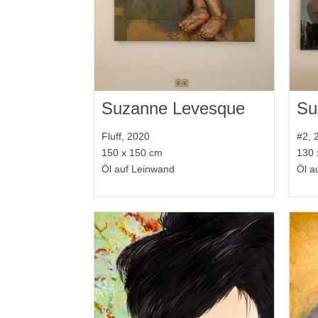
Suzanne Levesque
Su
Fluff, 2020
#2, 
150 x 150 cm
130 
Öl auf Leinwand
Öl a