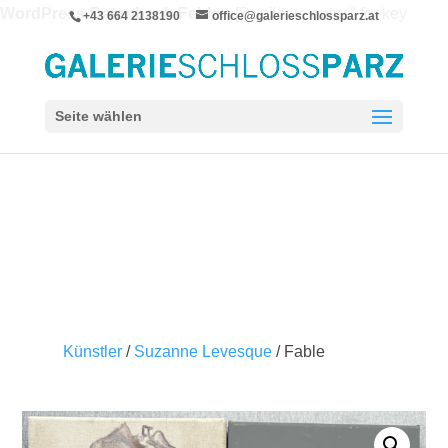
WordPress-Datenbank-Fehler:
[Duplicate entry '' for key
+43 664 2138190
office@galerieschlossparz.at
'wpie_blc_links.url_hash']
ALTER TABLE `wpie_blc_links` ADD UNIQUE KEY
`url_hash` (`url_hash`)
Seite wählen
Künstler
/
Suzanne Levesque
/ Fable