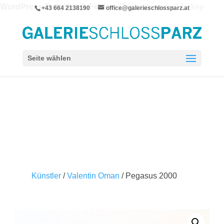
WordPress-Datenbank-Fehler:
[Duplicate entry '' for key
+43 664 2138190
office@galerieschlossparz.at
'wpie_blc_links.url_hash']
ALTER TABLE `wpie_blc_links` ADD UNIQUE KEY
`url_hash` (`url_hash`)
Seite wählen
Künstler
/
Valentin Oman
/ Pegasus 2000