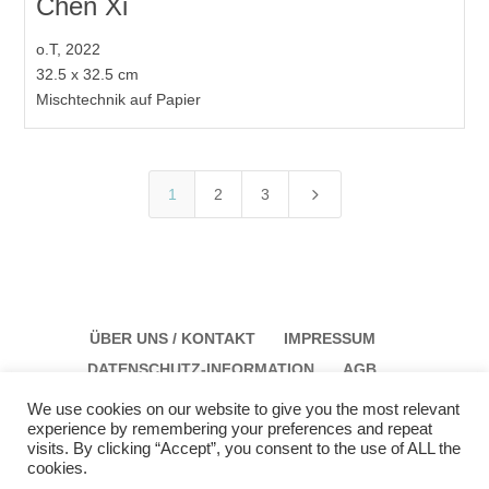
Chen Xi
o.T, 2022
32.5 x 32.5 cm
Mischtechnik auf Papier
5
1
2
3
ÜBER UNS / KONTAKT
IMPRESSUM
DATENSCHUTZ-INFORMATION
AGB
We use cookies on our website to give you the most relevant
experience by remembering your preferences and repeat
visits. By clicking “Accept”, you consent to the use of ALL the
cookies.
Galerie Schloss Parz Kunstzentrum OG