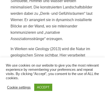
Silhouette, Himmel und Wasser werden
minimalisiert. Die konstruierten Landschaftsbilder
werden dabei zu „Denk- und Gefühlsräumen“ laut
Werner. Er arrangiert sie in dynamisch installierte
Blöcke an der Wand, wo sie miteinander
kommunizieren und „narrative
Assoziationsstränge“ erzeugen.
In Werken wie
Geology
(2013) wird die Natur im
geologischen Sinne sichtbar. Hier verarbeitet
Werner Aufschichtungen oder seismografische
We use cookies on our website to give you the most relevant
Spuren zu eher abstrakt-strukturellen Bildern.
experience by remembering your preferences and repeat
visits. By clicking “Accept”, you consent to the use of ALL the
Maschinenhaft zieht er gleichmäßige Spuren und
cookies.
Amplituden, Naturelemente scheinen wie
digitalisiert. Geometrie, Struktur und Konstruktion
Cookie settings
ACCEPT
sind in diesen abstrakten Arbeiten präsent, werden
allerdings von der freien Geste und den heftigen