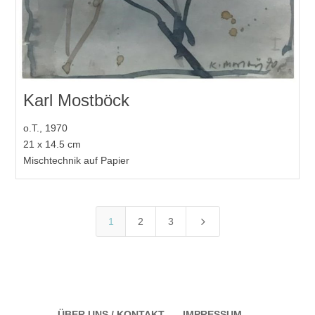
Karl Mostböck
o.T., 1970
21 x 14.5 cm
Mischtechnik auf Papier
5
1
2
3
ÜBER UNS / KONTAKT
IMPRESSUM