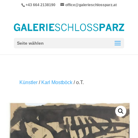
+43 664 2138190
office@galerieschlossparz.at
Seite wählen
Künstler
/
Karl Mostböck
/ o.T.