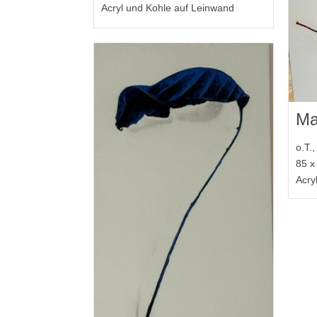
Acryl und Kohle auf Leinwand
Ma
o.T.
85 x
Acry