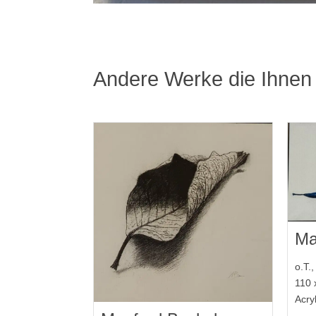
Andere Werke die Ihnen 
Ma
o.T.
110 
Acry