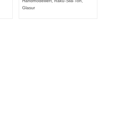
Handmodelliert, Raku-Sila-Ton,
Glasur