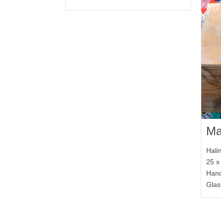
Ma
Hali
25 x
Hand
Glas