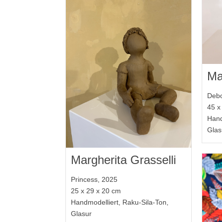
Ma
Debo
45 x
Hand
Glas
Margherita Grasselli
Princess, 2025
25 x 29 x 20 cm
Handmodelliert, Raku-Sila-Ton,
Glasur