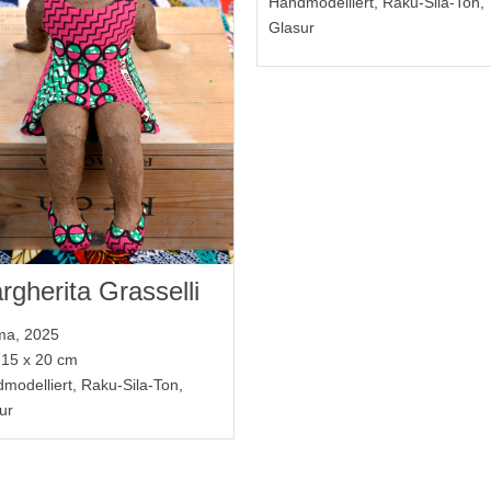
Handmodelliert, Raku-Sila-Ton,
Glasur
rgherita Grasselli
ma, 2025
 15 x 20 cm
modelliert, Raku-Sila-Ton,
ur