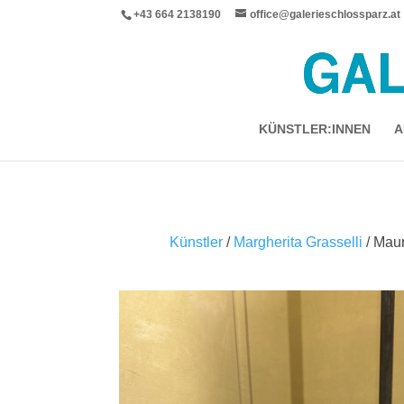
+43 664 2138190
office@galerieschlossparz.at
KÜNSTLER:INNEN
A
Künstler
/
Margherita Grasselli
/ Mau