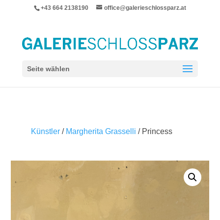
+43 664 2138190
office@galerieschlossparz.at
Seite wählen
Künstler
/
Margherita Grasselli
/ Princess