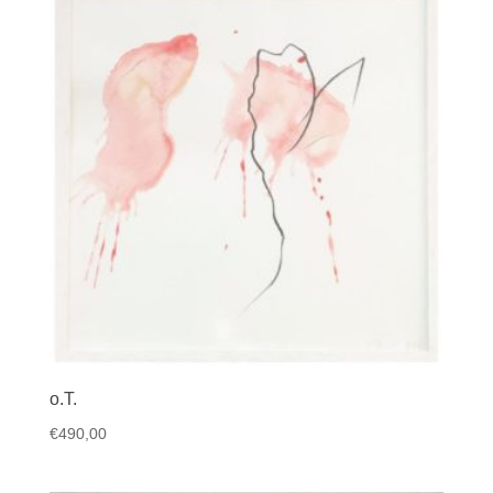
o.T.
€
490,00