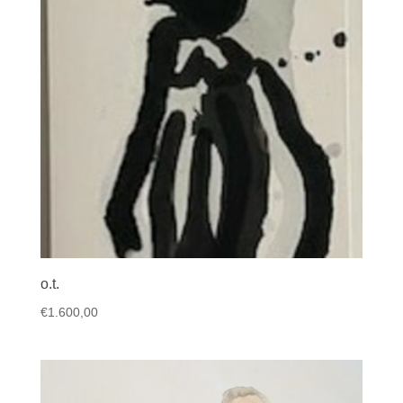
o.t.
€
1.600,00