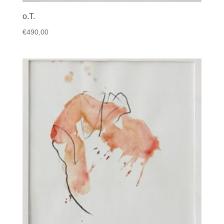
o.T.
€
490,00