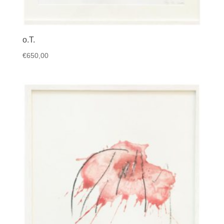
o.T.
€
650,00