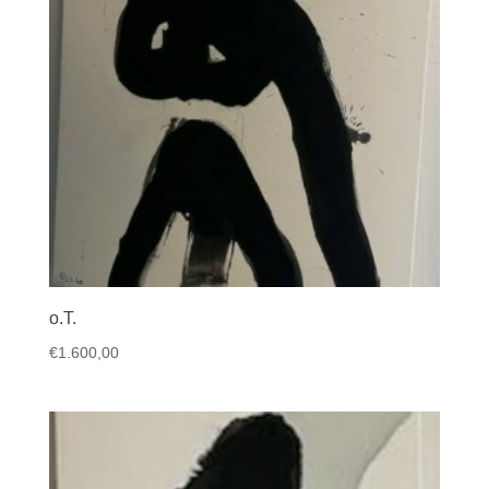
o.T.
€
1.600,00