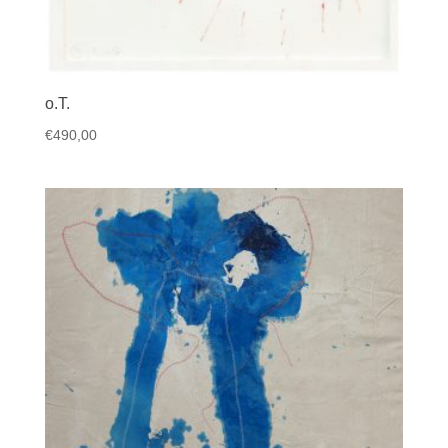
o.T.
€
490,00