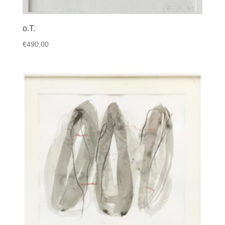
o.T.
€
490,00