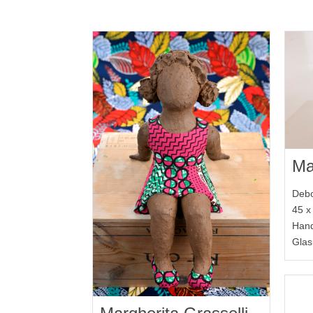
Ma
Debo
45 x
Hand
Glas