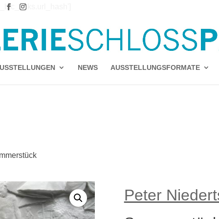
e_blc_links.url_hash']
`url_hash` (`url_hash`)
USSTELLUNGEN
NEWS
AUSSTELLUNGSFORMATE
mmerstück
Peter Niedert