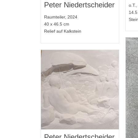
Peter Niedertscheider
o.T.
14.5
Raumteiler, 2024
Stei
40 x 46.5 cm
Relief auf Kalkstein
Peter Niedertscheider