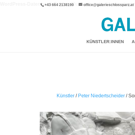
WordPress-Datenbank-Fehler:
[Duplicate entry '' for key 'wpi
+43 664 2138190
office@galerieschlossparz.at
ALTER TABLE `wpie_blc_links` ADD UNIQUE KEY 
KÜNSTLER:INNEN
A
Künstler
/
Peter Niedertscheider
/ So